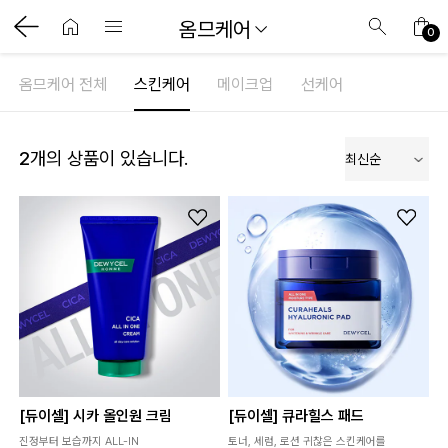
옴므케어
0
옴므케어 전체
스킨케어
메이크업
선케어
2
개의 상품이 있습니다.
사항
[듀이셀] 시카 올인원 크림
[듀이셀] 큐라힐스 패드
진정부터 보습까지 ALL-IN
토너, 세럼, 로션 귀찮은 스킨케어를